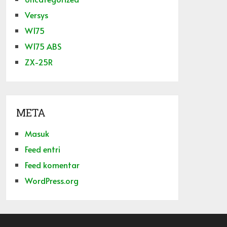
Versys
W175
W175 ABS
ZX-25R
META
Masuk
Feed entri
Feed komentar
WordPress.org