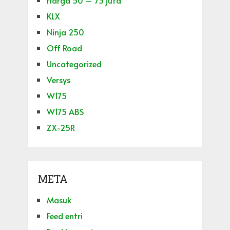
Harga 50 – 75 juta
KLX
Ninja 250
Off Road
Uncategorized
Versys
W175
W175 ABS
ZX-25R
META
Masuk
Feed entri