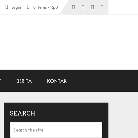
Login
0 items -
Rp
0
T
BERITA
KONTAK
SEARCH