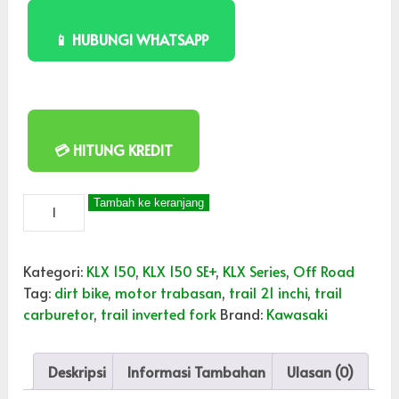
📱 HUBUNGI WHATSAPP
💳 HITUNG KREDIT
Tambah ke keranjang
Kategori:
KLX 150
,
KLX 150 SE+
,
KLX Series
,
Off Road
Tag:
dirt bike
,
motor trabasan
,
trail 21 inchi
,
trail
carburetor
,
trail inverted fork
Brand:
Kawasaki
Deskripsi
Informasi Tambahan
Ulasan (0)