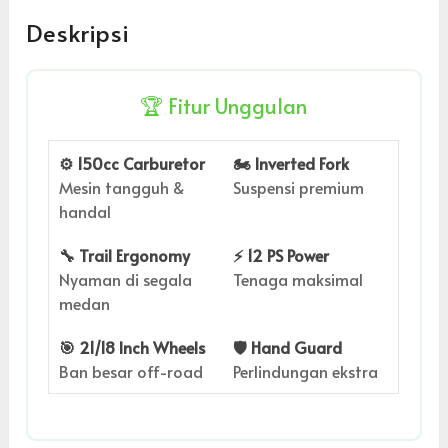
Deskripsi
🏆 Fitur Unggulan
⚙️ 150cc Carburetor
🏍️ Inverted Fork
Mesin tangguh &
Suspensi premium
handal
🔧 Trail Ergonomy
⚡ 12 PS Power
Nyaman di segala
Tenaga maksimal
medan
🎯 21/18 Inch Wheels
🛡️ Hand Guard
Ban besar off-road
Perlindungan ekstra