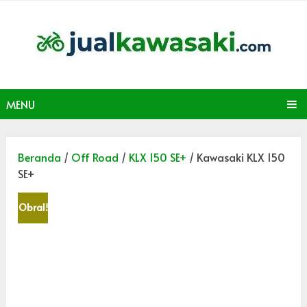
MENU
Beranda
/
Off Road
/
KLX 150 SE+
/ Kawasaki KLX 150
SE+
Obral!